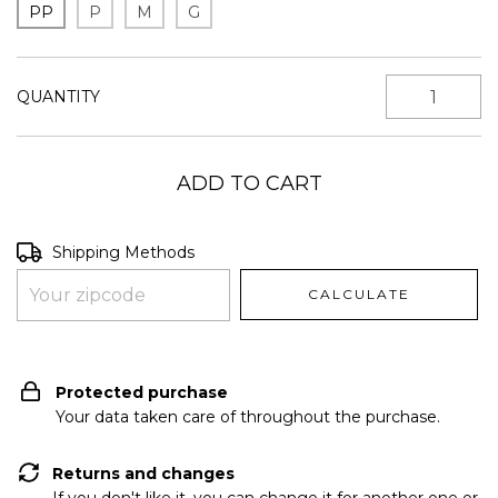
PP
P
M
G
QUANTITY
Shipping for zipcode:
CHANGE ZIPCODE
Shipping Methods
CALCULATE
I don't know my zipcode
Protected purchase
Your data taken care of throughout the purchase.
Returns and changes